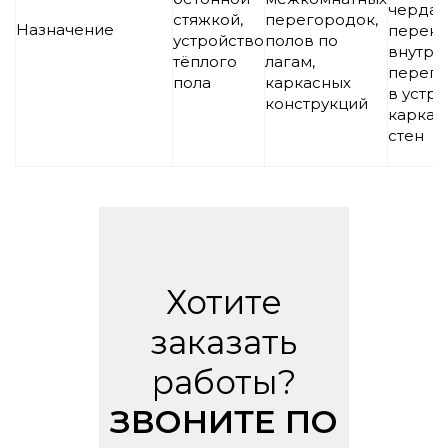
черда
стяжкой,
перегородок,
Назначение
перекр
устройство
полов по
внутре
тёплого
лагам,
перего
пола
каркасных
в устр
конструкций
каркас
стен
Хотите
заказать
работы?
ЗВОНИТЕ ПО