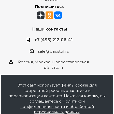
Подпишитесь
Наши контакты
+7 (495) 212-06-41
sale@baustof.ru
Россия, Москва, Новоостаповская
д.5, стр.14
Этот сайт использует файлы cookie для
корректной работы, аналитики и
2026 © ООО Баустов. Собственное
персонализации контента. Нажимая кнопку, вы
производство лакокрасочной продукции,
соглашаетесь с
Политикой
оптовая и розничная продажа строительных
конфиденциальности и обработкой
материалов, комплектация объектов под ключ.
персональных данных
.