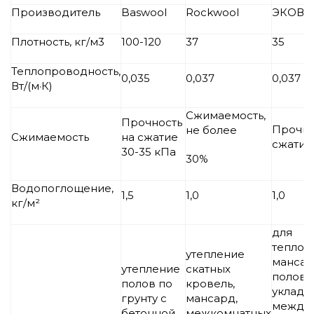
Производитель
Baswool
Rockwool
ЭКОВЕ
Плотность, кг/м3
100-120
37
35
Теплопроводность,
0,035
0,037
0,037
Вт/(м·К)
Сжимаемость,
Прочность
Прочно
не более
Сжимаемость
на сжатие
сжатие
30-35 кПа
30%
Водопоглощение,
1,5
1,0
1,0
кг/м²
для
теплои
утепление
мансар
утепление
скатных
полов 
полов по
кровель,
укладк
грунту с
мансард,
между 
бетонной
межкомнатных