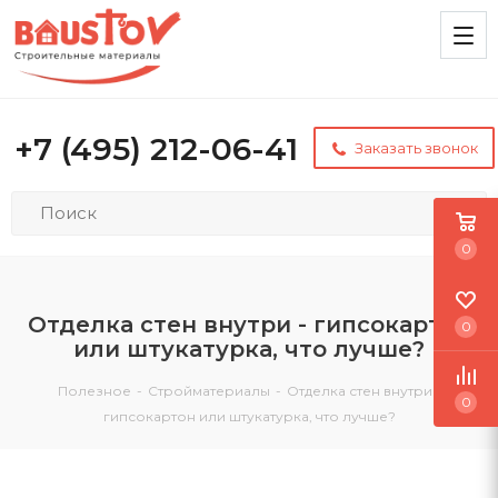
+7 (495) 212-06-41
Заказать звонок
0
Отделка стен внутри - гипсокартон
0
или штукатурка, что лучше?
Полезное
-
Стройматериалы
-
Отделка стен внутри -
0
гипсокартон или штукатурка, что лучше?