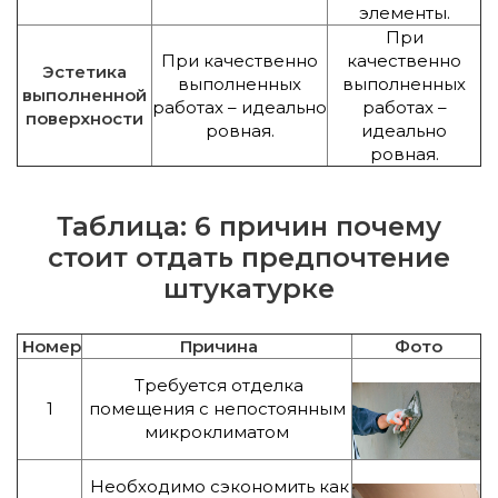
элементы.
При
При качественно
качественно
Эстетика
выполненных
выполненных
выполненной
работах – идеально
работах –
поверхности
ровная.
идеально
ровная.
Таблица: 6 причин почему
стоит отдать предпочтение
штукатурке
Номер
Причина
Фото
Требуется отделка
1
помещения с непостоянным
микроклиматом
Необходимо сэкономить как