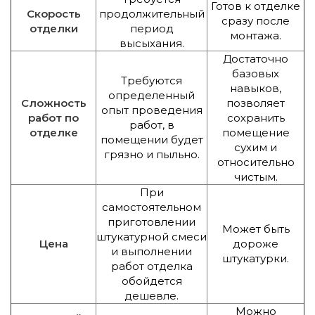
Готов к отделке
Скорость
продолжительный
сразу после
отделки
период
монтажа.
высыхания.
Достаточно
базовых
Требуются
навыков,
определенный
Сложность
позволяет
опыт проведения
работ по
сохранить
работ, в
отделке
помещение
помещении будет
сухим и
грязно и пыльно.
относительно
чистым.
При
самостоятельном
приготовлении
Может быть
штукатурной смеси
Цена
дороже
и выполнении
штукатурки.
работ отделка
обойдется
дешевле.
Можно