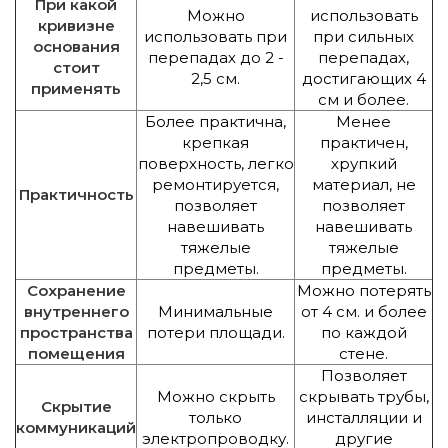
При какой
Можно
использовать
кривизне
использовать при
при сильных
основания
перепадах до 2 -
перепадах,
стоит
2,5 см.
достигающих 4
применять
см и более.
Более практична,
Менее
крепкая
практичен,
поверхность, легко
хрупкий
ремонтируется,
материал, не
Практичность
позволяет
позволяет
навешивать
навешивать
тяжелые
тяжелые
предметы.
предметы.
Сохранение
Можно потерять
внутреннего
Минимальные
от 4 см. и более
пространства
потери площади.
по каждой
помещения
стене.
Позволяет
Можно скрыть
скрывать трубы,
Скрытие
только
инсталляции и
коммуникаций
электропроводку.
другие