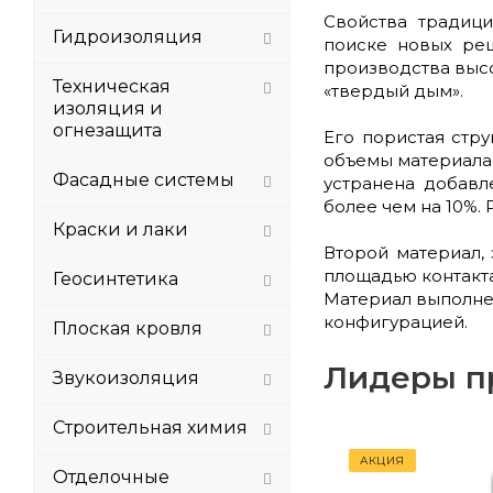
Свойства традиц
Гидроизоляция
поиске новых реш
производства высо
Техническая
«твердый дым».
изоляция и
огнезащита
Его пористая стр
объемы материала,
Фасадные системы
устранена добавл
более чем на 10%.
Краски и лаки
Второй материал,
площадью контакт
Геосинтетика
Материал выполне
конфигурацией.
Плоская кровля
Лидеры п
Звукоизоляция
Строительная химия
АКЦИЯ
Отделочные