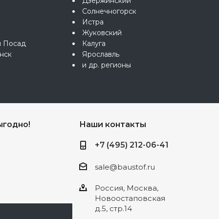
Дзержинский
Солнечногорск
Истра
Жуковский
й Посад
Калуга
нск
Ярославль
и др. регионы
ыгодно!
Наши контакты
+7 (495) 212-06-41
sale@baustof.ru
Россия, Москва,
Новоостаповская
д.5, стр.14