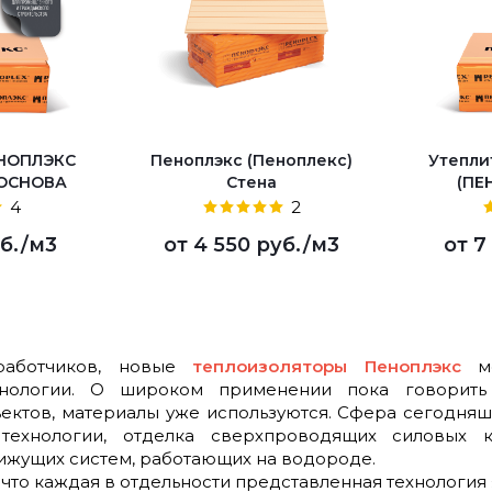
ЕНОПЛЭКС
Пеноплэкс (Пеноплекс)
Утепли
 ОСНОВА
Стена
(ПЕ
4
2
б.
/м3
от
4 550 руб.
/м3
от
7
аботчиков, новые
теплоизоляторы Пеноплэкс
мо
хнологии. О широком применении пока говорить
ъектов, материалы уже используются. Сфера сегодня
технологии, отделка сверхпроводящих силовых 
ижущих систем, работающих на водороде.
 что каждая в отдельности представленная технология