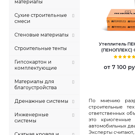
материалы
Сухие строительные
смеси
Стеновые материалы
Утеплитель П
Строительные тенты
(ПЕНОПЛЕКС)
Гипсокартон и
от
7 100 ру
комплектующие
Материалы для
благоустройства
По мнению разр
Дренажные системы
строительные те
ответственных об
Инженерные
это криогенные 
системы
автомобильных дв
Эксперты считают,
Скатная кровля и