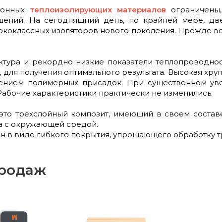
ионных
теплоизолирующих материалов
ограничены,
ений. На сегодняшний день, по крайней мере, две
коклассных изоляторов нового поколения. Прежде все
уктура и рекордно низкие показатели теплопроводно
 для получения оптимального результата. Высокая хру
ением полимерных присадок. При существенном уве
 Рабочие характеристики практически не изменились.
 это трехслойный композит, имеющий в своем соста
а с окружающей средой.
н в виде гибкого покрытия, упрощающего обработку т
родаж