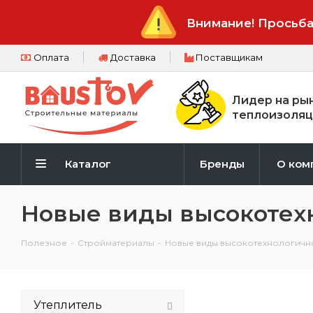
Внимание! Просьба
Оплата
Доставка
Поставщикам
Лидер на ры
теплоизоляц
Каталог
Бренды
О ком
Новые виды высокотех
Полезное
-
Стройматериалы
-
Новые виды высокотехнологичн
Утеплитель