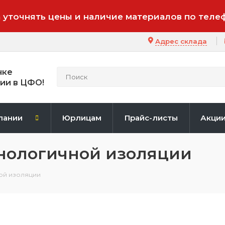
 уточнять цены и наличие материалов по теле
Адрес склада
нке
ии в ЦФО!
пании
Юрлицам
Прайс-листы
Акци
нологичной изоляции
ой изоляции