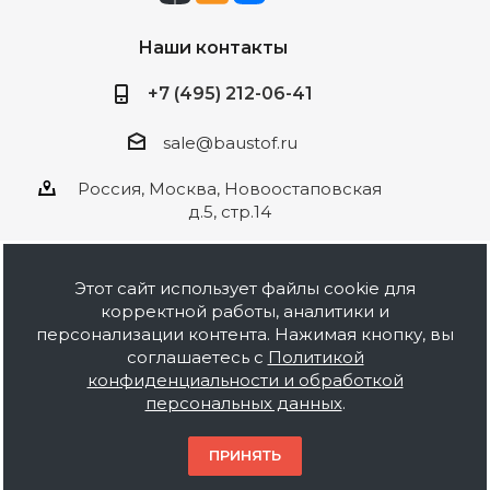
Наши контакты
+7 (495) 212-06-41
sale@baustof.ru
Россия, Москва, Новоостаповская
д.5, стр.14
Этот сайт использует файлы cookie для
корректной работы, аналитики и
2026 © ООО Баустов. Собственное
персонализации контента. Нажимая кнопку, вы
производство лакокрасочной продукции,
соглашаетесь с
Политикой
оптовая и розничная продажа строительных
конфиденциальности и обработкой
материалов, комплектация объектов под ключ.
персональных данных
.
Информация на сайте носит ознакомительный
характер и не является публичной офертой.
ПРИНЯТЬ