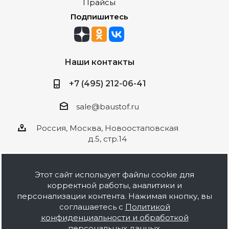
Прайсы
Подпишитесь
Наши контакты
+7 (495) 212-06-41
sale@baustof.ru
Россия, Москва, Новоостаповская
д.5, стр.14
Этот сайт использует файлы cookie для
корректной работы, аналитики и
2026 © ООО Баустов. Собственное
персонализации контента. Нажимая кнопку, вы
производство лакокрасочной продукции,
соглашаетесь с
Политикой
оптовая и розничная продажа строительных
конфиденциальности и обработкой
материалов, комплектация объектов под ключ.
персональных данных
.