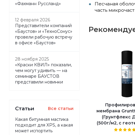
Песчаная оболо
«Фахманн Руссланд»
часть микрочаст
12 февраля 2026
Представители компаний
Рекоменду
«Баустов» и «ТехноСонус»
провели рабочую встречу
в офисе «Баустов»
28 ноября 2025
«Краски КВИЛ» показали,
чем могут удивить — на
семинаре БАУСТОВ
представили новинки
Профилиров
Статьи
Все статьи
мембрана Gruntf
(Грунтфлекс 
Какая битумная мастика
(500г/м2, c гео
подходит для XPS, а какая
может испортить