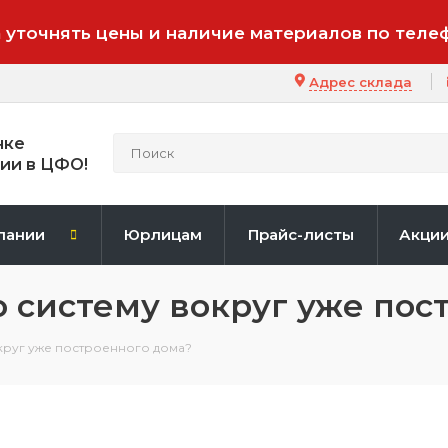
 уточнять цены и наличие материалов по теле
Адрес склада
нке
ии в ЦФО!
пании
Юрлицам
Прайс-листы
Акци
 систему вокруг уже пос
округ уже построенного дома?