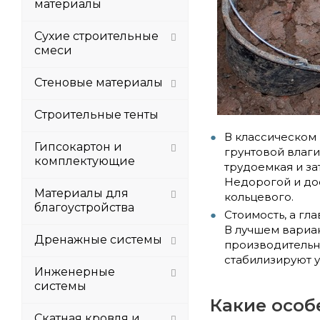
материалы
Сухие строительные
смеси
Стеновые материалы
Строительные тенты
В классическом
Гипсокартон и
грунтовой влаг
комплектующие
трудоемкая и за
Недорогой и до
Материалы для
кольцевого.
благоустройства
Стоимость, а гл
В лучшем вариан
Дренажные системы
производительн
стабилизируют у
Инженерные
системы
Какие особ
Скатная кровля и