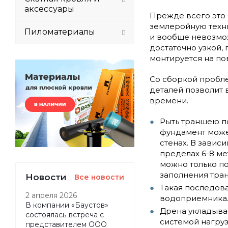
аксессуары
Прежде всего это 
землеройную техни
Пиломатериалы
и вообще невозмож
достаточно узкой,
монтируется на по
Со сборкой пробл
деталей позволит
времени.
Рыть траншею п
фундамент может
стенах. В завис
пределах 6-8 м
можно только п
заполнения тра
Новости
Все новости
Такая последова
2 апреля 2026
водоприемника.
В компании «Баустов»
Дрена укладыва
состоялась встреча с
системой нагруз
представителем ООО