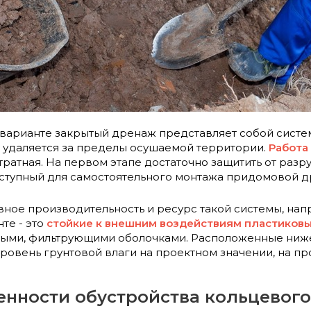
 варианте закрытый дренаж представляет собой систе
и удаляется за пределы осушаемой территории.
Работа
тратная. На первом этапе достаточно защитить от раз
ступный для самостоятельного монтажа придомовой д
авное производительность и ресурс такой системы, нап
те - это
стойкие к внешним воздействиям пластиков
ыми, фильтрующими оболочками. Расположенные ниж
ровень грунтовой влаги на проектном значении, на про
енности обустройства кольцевог