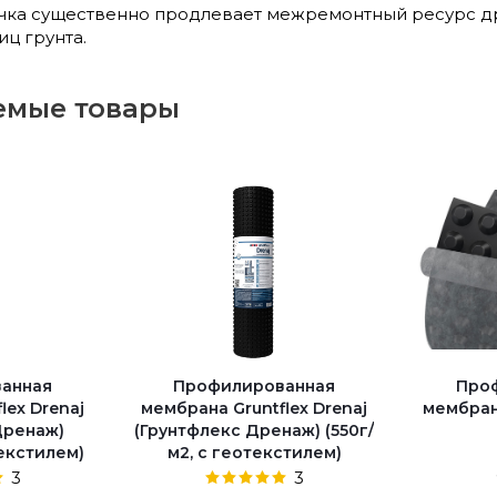
чка существенно продлевает межремонтный ресурс др
иц грунта.
емые товары
анная
Профилированная
Про
lex Drenaj
мембрана Gruntflex Drenaj
мембрана
Дренаж)
(Грунтфлекс Дренаж) (550г/
текстилем)
м2, c геотекстилем)
3
3