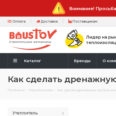
Внимание! Просьба
Оплата
Доставка
Поставщикам
Лидер на ры
теплоизоляц
Каталог
Бренды
О ком
Как сделать дренажную
Полезное
-
Строительство
-
Как сделать дренажную систему в
Утеплитель