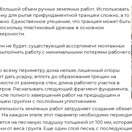
большой объем ручных земляных работ. Использовать
ку для рытья прифундаментной траншеи сложно, а то
но. Единственное утешение, что траншея может быть
 поскольку пластиковый дренаж в основном
верхности.
ем не будет, существующий ассортимент монтажных
 выполнить работу с минимальными потерями рабочего
о всему периметру дома нельзя, лишенный опоры
 дать усадку, вплоть до образования трещин на
имости от размеров стен, длина рабочего участка в
етров. Раскапывать следующий фрагмент фундамента,
осле полного завершения работ на предыдущем и
ншеи грунтом с послойным уплотнением.
тельность земляных работ затрудняет создание обяза
 На каждом этапе этот параметр необходимо периоди
ется на песчаную подушку толщиной от 100 мм, кото
ки от веса грунта. Еще один слой песка, с последующ