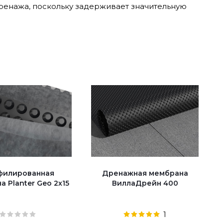
енажа, поскольку задерживает значительную
филированная
Дренажная мембрана
 Planter Geo 2х15
ВиллаДрейн 400
1