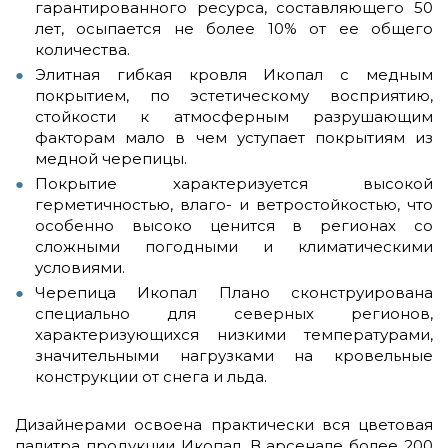
гарантированного ресурса, составляющего 50
лет, осыпается не более 10% от ее общего
количества.
Элитная гибкая кровля Икопал с медным
покрытием, по эстетическому восприятию,
стойкости к атмосферным разрушающим
факторам мало в чем уступает покрытиям из
медной черепицы.
Покрытие характеризуется высокой
герметичностью, влаго- и ветростойкостью, что
особенно высоко ценится в регионах со
сложными погодными и климатическими
условиями.
Черепица Икопал Плано сконструирована
специально для северных регионов,
характеризующихся низкими температурами,
значительными нагрузками на кровельные
конструкции от снега и льда.
Дизайнерами освоена практически вся цветовая
палитра продукции Икопал. В арсенале более 200