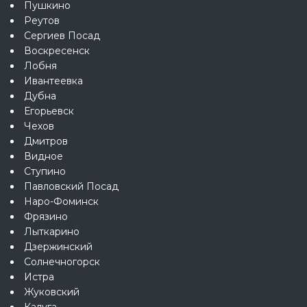
Пушкино
Реутов
Сергиев Посад
Воскресенск
Лобня
Ивантеевка
Дубна
Егорьевск
Чехов
Дмитров
Видное
Ступино
Павловский Посад
Наро-Фоминск
Фрязино
Лыткарино
Дзержинский
Солнечногорск
Истра
Жуковский
Калуга