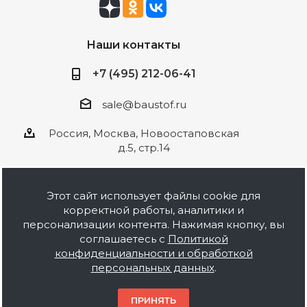
Наши контакты
+7 (495) 212-06-41
sale@baustof.ru
Россия, Москва, Новоостаповская
д.5, стр.14
Этот сайт использует файлы cookie для
корректной работы, аналитики и
2026 © ООО Баустов. Собственное
персонализации контента. Нажимая кнопку, вы
производство лакокрасочной продукции,
соглашаетесь с
Политикой
оптовая и розничная продажа строительных
конфиденциальности и обработкой
материалов, комплектация объектов под ключ.
персональных данных
.
Информация на сайте носит ознакомительный
характер и не является публичной офертой.
ПРИНЯТЬ